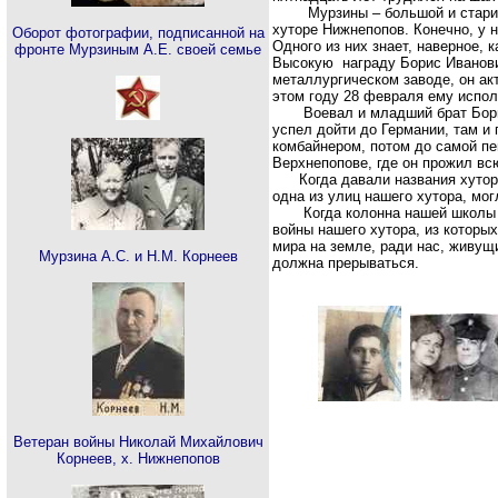
Мурзины – большой и старинный
хуторе Нижнепопов. Конечно, у 
Оборот фотографии, подписанной на
Одного из них знает, наверное,
фронте Мурзиным А.Е. своей семье
Высокую награду Борис Иванович
металлургическом заводе, он ак
этом году 28 февраля ему испол
Воевал и младший брат Бориса 
успел дойти до Германии, там и
комбайнером, потом до самой пе
Верхнепопове, где он прожил вс
Когда давали названия хуторск
одна из улиц нашего хутора, мо
Когда колонна нашей школы пой
войны нашего хутора, из которы
мира на земле, ради нас, живущ
Мурзина А.С. и Н.М. Корнеев
должна прерываться.
Ветеран войны Николай Михайлович
Корнеев, х. Нижнепопов