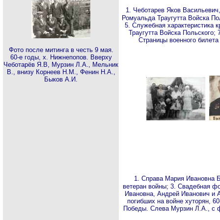
1. Чеботарев Яков Васильевич,
Ромуальда Траугутта Войска Пол
5. Служебная характеристика к
Траугутта Войска Польского; 
Страницы военного билета 
Фото после митинга в честь 9 мая.
60-е годы, х. Нижнепопов. Вверху
Чеботарёв Я.В, Мурзин Л.А., Мельник
В., внизу Корнеев Н.М., Фенин Н.А.,
Быков А.И.
1. Справа Мария Ивановна Б
ветеран войны; 3. Свадебная ф
Ивановна, Андрей Иванович и А
погибших на войне хуторян, 60
Победы. Слева Мурзин Л.А., с ф