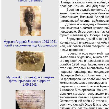
сыном Евгением
Правда, в самом начале войны, 
Красную Армию, мой дед еще не
Военная судьба привела Андрея
заместителем командира батаре
Смоленском, Вязьмой, Белой Це
партизанский отряд, действовавш
Другой мой прадед - Николай М
военкоматом в самом начале вой
передовую. Всем военным наука
фронт и воевал до Победы. Наг
Вернувшись домой в конце 1945
Мурзин Андрей Егорович 1913-1941
женщины да инвалиды, поскольк
погиб в окружении под Смоленском
или, как потом стали говорить, 
и был похоронен.
Воевал и еще один мой прадед
Яковлевны Мурзиной, много лет
его односельчане призывного во
октябре 1934 года Тацинским во
стал 801 отдельный автомобиль
подвозил снаряды на передовую.
Народное Войско Польское. Лето
Мурзин А.Е. (слева), последнее
на формирование польской пехот
фото, присланное с фронта.
компенсировалась переводом в 
2.09.1941г
рядового состава Красной Арми
7 батарее 5-го артполка. Но хо
донским казаком, воевавшим ряд
выполнение боевых заданий он 
Отечественной войны 2 степени
военную службу Яков Васильевич
пятнадцать лет трудился на шахт