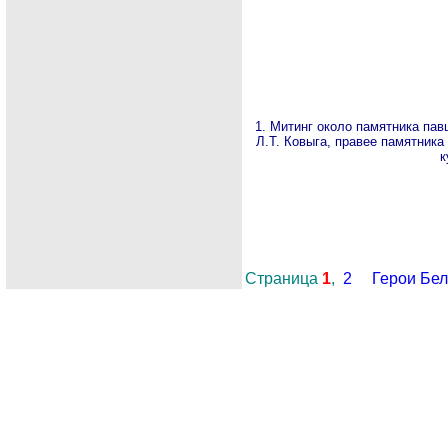
1
.
Митинг около памятника павш
Л.Т. Ковыга, правее памятника 
к
Страница
1
,
2
Герои Бе