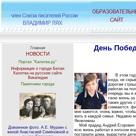
День Побед
Главная
НОВОСТИ
Портал "Калитва.ру"
Информация о городе Белая
Калитва на русском сайте
В этом году
Википедии
когда, не скр
Памятники города
дорогам страш
работая на пол
очередь мы в к
свою жизнь за
также других 
снимаются фил
мне кажется, очень важно, чтоб
жить в каждой семье. Недавно 
Яковлевны.
Мой прадед Андрей Егорович Му
Довоенное фото. А.Е. Мурзин с
всю жизнь работал в колхозе во
женой Анастасией Семёновной и
построили дома, вырастили дет